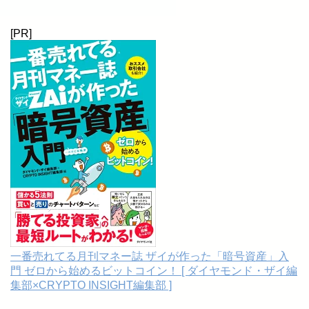
[PR]
一番売れてる月刊マネー誌 ザイが作った「暗号資産」入
門 ゼロから始めるビットコイン！ [ ダイヤモンド・ザイ編
集部×CRYPTO INSIGHT編集部 ]