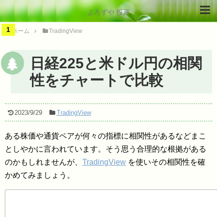
よろずや 投資
ホーム
TradingView
日経225と米ドル円の相関
性をチャートで比較
2023/9/29
TradingView
ある株価や通貨ペアが何々の指標に相関性があるなどまこ
としやかに言われています。そう思う合理的な根拠がある
のかもしれませんが、
TradingView
を使いその相関性を確
かめてみましょう。