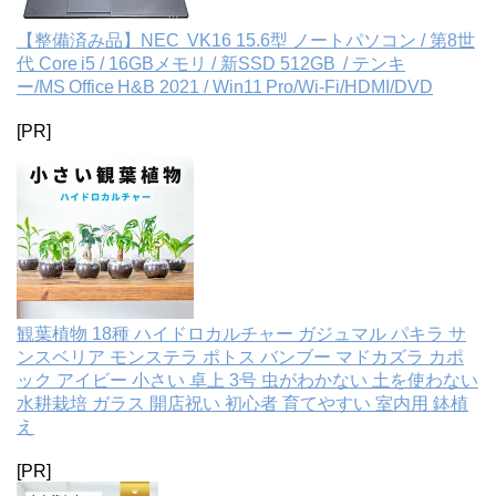
【整備済み品】NEC VK16 15.6型 ノートパソコン / 第8世
代 Core i5 / 16GBメモリ / 新SSD 512GB / テンキ
ー/MS Office H&B 2021 / Win11 Pro/Wi‑Fi/HDMI/DVD
[PR]
観葉植物 18種 ハイドロカルチャー ガジュマル パキラ サ
ンスベリア モンステラ ポトス バンブー マドカズラ カポ
ック アイビー 小さい 卓上 3号 虫がわかない 土を使わない
水耕栽培 ガラス 開店祝い 初心者 育てやすい 室内用 鉢植
え
[PR]