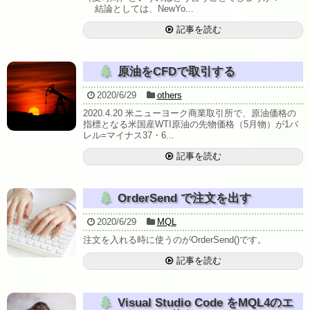
結論としては、NewYo...
記事を読む
原油をCFDで取引する
2020/6/29
others
2020.4.20 米ニューヨーク商業取引所で、原油価格の
指標となる米国産WTI原油の先物価格（5月物）が1バ
レル=マイナス37・6...
記事を読む
OrderSend で注文を出す
2020/6/29
MQL
注文を入れる時に使うのがOrderSend()です。
記事を読む
Visual Studio Code をMQL4のエ