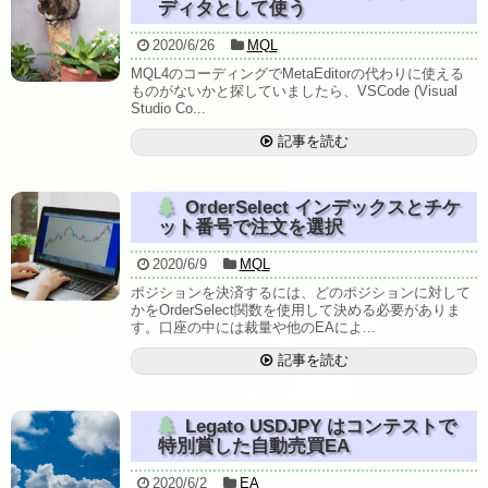
ディタとして使う
2020/6/26
MQL
MQL4のコーディングでMetaEditorの代わりに使える
ものがないかと探していましたら、VSCode (Visual
Studio Co...
記事を読む
OrderSelect インデックスとチケ
ット番号で注文を選択
2020/6/9
MQL
ポジションを決済するには、どのポジションに対して
かをOrderSelect関数を使用して決める必要がありま
す。口座の中には裁量や他のEAによ...
記事を読む
Legato USDJPY はコンテストで
特別賞した自動売買EA
2020/6/2
EA