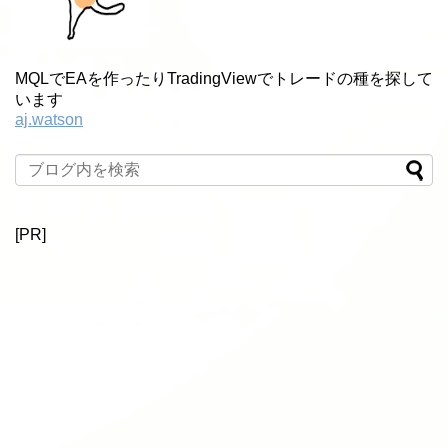
MQLでEAを作ったりTradingViewでトレードの種を探して
います
aj.watson
[PR]