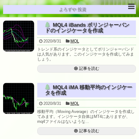
よろずや 投資
MQL4 iBands ボリンジャーバン
ドのインジケータを作成
2020/8/31
MQL
トレンド系のインジケータとしてボリンジャーバンド
は人気があります。このインジケータを作成してみま
しょう。
記事を読む
MQL4 iMA 移動平均のインジケー
タを作成
2020/8/31
MQL
移動平均（Moving Average）のインジケータを作成し
てみます。インジケータ自体はMT4にありますが、
mq4ファイルはないような...
記事を読む