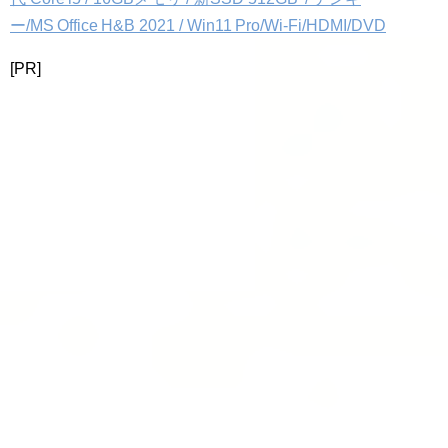
ー/MS Office H&B 2021 / Win11 Pro/Wi‑Fi/HDMI/DVD
[PR]