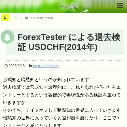
よろずや 投資
ホーム
past-verification
ForexTester による過去検
証 USDCHF(2014年)
2023/9/18
past-verification
形式知と暗黙知というのが知られています
過去検証では形式知で論理的に、これとあれが揃ったらエ
ントリーとするという客観的で再現性がある検証を重ねて
いきますが
そのうち、テイクオフして暗黙知の世界に入っていきます
暗黙知の世界に入っていくと違和感を感じたり、ここでエ
ントリーだと感じたりします