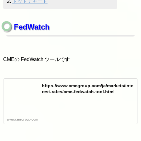
2.
ドットチャート
FedWatch
CMEの FedWatch ツールです
https://www.cmegroup.com/ja/markets/inte
rest-rates/cme-fedwatch-tool.html
www.cmegroup.com